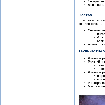
Определени
Выполнять 
Состав
В состав оптико-
составные части.
Оптико-эле
инте
блок
блок
Автоматизи
Технические 
Диапазон р
Рабочий сп
тепло
телев
Диапазон ра
в пр
в поп
Регистраци
Масса компл