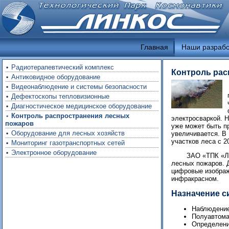
Главная
Наши разрабо
Радиотерапевтический комплекс
Контроль рас
Антиковидное оборудование
Видеонаблюдение и системы безопасности
Дефектоскопы тепловизионные
Диагностическое медицинское оборудование
Контроль распространения лесных
электросваркой. 
пожаров
уже может быть п
Оборудование для лесных хозяйств
увеличивается. В
участков леса с 2
Мониторинг газотранспортных сетей
Электронное оборудование
ЗАО «ТПК «ЛИ
лесных пожаров. 
цифровые изображ
инфракрасном.
Назначение 
Наблюдение
Полуавтома
Определени