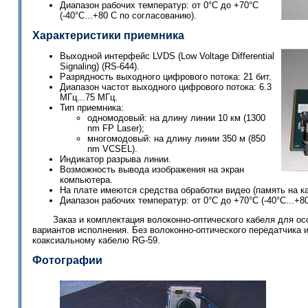
Диапазон рабочих температур: от 0°С до +70°С
(-40°С...+80 С по согласованию).
Характеристики приемника
Выходной интерфейс LVDS (Low Voltage Differential
Signaling) (RS-644).
Разрядность выходного цифрового потока: 21 бит.
Диапазон частот выходного цифрового потока: 6.3
МГц...75 МГц.
Тип приемника:
одномодовый: на длину линии 10 км (1300
nm FP Laser);
многомодовый: на длину линии 350 м (850
nm VCSEL).
Индикатор разрыва линии.
Возможность вывода изображения на экран
компьютера.
На плате имеются средства обработки видео (память на к
Диапазон рабочих температур: от 0°С до +70°С (-40°С...+8
Заказ и комплектация волоконно-оптического кабеля для о
вариантов исполнения. Без волоконно-оптического передатчика 
коаксиальному кабелю RG-59.
Фотографии