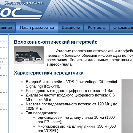
лавная
Наши разработки
Вакансии
Контакты
О компан
Волоконно-оптический интерфейс
Изделие (волоконно-оптический интерфейс
передачи больших объемов информации по по
расстояния. Является идеальным средством д
ие
видеосигнала.
в
Характеристики передатчика
Входной интерфейс: LVDS (Low Voltage Differential
Signaling) (RS-644).
Разрядность входного цифрового потока: 21 бит.
Диапазон частот входного цифрового потока: 6.3
МГц …75 МГц.
Частота последовательного потока: от 120 Мгц до
1025 Мгц.
Тип передатчика:
одномодовый: на длину линии 10 км (1300
nm FP Laser);
многомодовый: на длину линии 350 м (850
nm VCSEL).